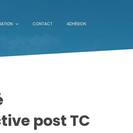
IATION
CONTACT
ADHÉSION
é
ctive post TC