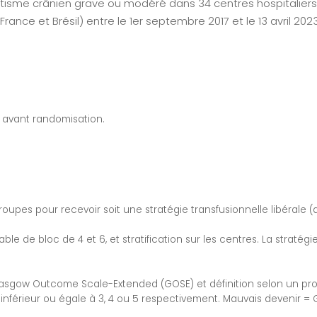
tisme crânien grave ou modéré dans 34 centres hospitaliers
ce et Brésil) entre le 1er septembre 2017 et le 13 avril 2023
t avant randomisation.
roupes pour recevoir soit une stratégie transfusionnelle libérale (
ble de bloc de 4 et 6, et stratification sur les centres. La stratégi
 Glasgow Outcome Scale-Extended (GOSE) et définition selon un pr
inférieur ou égale à 3, 4 ou 5 respectivement. Mauvais devenir = 