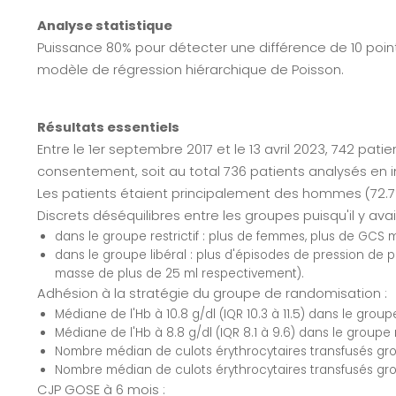
Analyse statistique
Puissance 80% pour détecter une différence de 10 points
modèle de régression hiérarchique de Poisson.
Résultats essentiels
Entre le 1er septembre 2017 et le 13 avril 2023, 742 pat
consentement, soit au total 736 patients analysés en in
Les patients étaient principalement des hommes (72.7%
Discrets déséquilibres entre les groupes puisqu'il y avait
dans le groupe restrictif : plus de femmes, plus de GCS m
dans le groupe libéral : plus d'épisodes de pression de 
masse de plus de 25 ml respectivement).
Adhésion à la stratégie du groupe de randomisation :
Médiane de l'Hb à 10.8 g/dl (IQR 10.3 à 11.5) dans le groupe
Médiane de l'Hb à 8.8 g/dl (IQR 8.1 à 9.6) dans le groupe re
Nombre médian de culots érythrocytaires transfusés groupe
Nombre médian de culots érythrocytaires transfusés groupe
CJP GOSE à 6 mois :