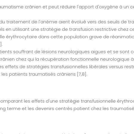
aumatisme crânien et peut réduire l'apport d'oxygène à un ce
u traitement de l'anémie aient évolué vers des seuils de tra
en utilisant une stratégie de transfusion restrictive chez ce
nnelle érythrocytaire dans cette population grave de réanim
].
ents souffrant de lésions neurologiques aigues et se sont cent
nien chez qui la récupération fonctionnelle neurologique à lo
effets de stratégies transfusionnelles libérales versus restr
 les patients traumatisés crâniens [7,8].
omparant les effets d'une stratégie transfusionnelle érythroc
 à long terme et les devenirs centrés patient chez les traumat