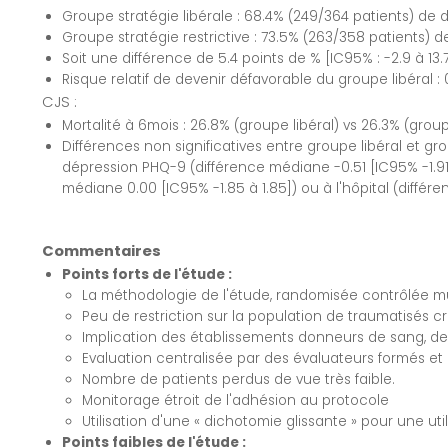
Groupe stratégie libérale : 68.4% (249/364 patients) de 
Groupe stratégie restrictive : 73.5% (263/358 patients) d
Soit une différence de 5.4 points de % [IC95% : -2.9 à 13.7]
Risque relatif de devenir défavorable du groupe libéral : 0
CJS :
Mortalité à 6mois : 26.8% (groupe libéral) vs 26.3% (groupe 
Différences non significatives entre groupe libéral et gr
dépression PHQ-9 (différence médiane -0.51 [IC95% -1.91 
médiane 0.00 [IC95% -1.85 à 1.85]) ou à l'hôpital (diff
Commentaires
Points forts de l'étude :
La méthodologie de l'étude, randomisée contrôlée mu
Peu de restriction sur la population de traumatisés c
Implication des établissements donneurs de sang, des
Evaluation centralisée par des évaluateurs formés e
Nombre de patients perdus de vue très faible.
Monitorage étroit de l'adhésion au protocole
Utilisation d'une « dichotomie glissante » pour une u
Points faibles de l'étude :