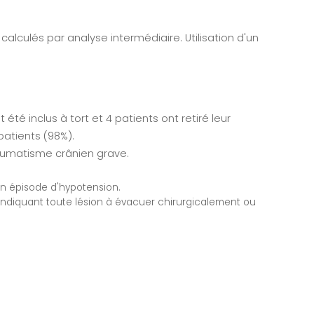
alculés par analyse intermédiaire. Utilisation d'un
té inclus à tort et 4 patients ont retiré leur
patients (98%).
raumatisme crânien grave.
 un épisode d'hypotension.
 (indiquant toute lésion à évacuer chirurgicalement ou