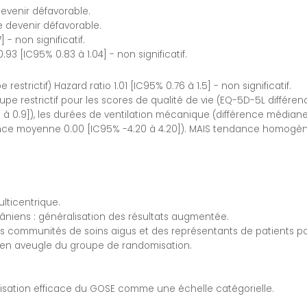
devenir défavorable.
e devenir défavorable.
 - non significatif.
.93 [IC95% 0.83 à 1.04] - non significatif.
restrictif) Hazard ratio 1.01 [IC95% 0.76 à 1.5] - non significatif.
oupe restrictif pour les scores de qualité de vie (EQ-5D-5L différe
à 0.9]), les durées de ventilation mécanique (différence médiane 
érence moyenne 0.00 [IC95% -4.20 à 4.20]). MAIS tendance homogène
lticentrique.
râniens : généralisation des résultats augmentée.
 communités de soins aigus et des représentants de patients pou
t en aveugle du groupe de randomisation.
tilisation efficace du GOSE comme une échelle catégorielle.