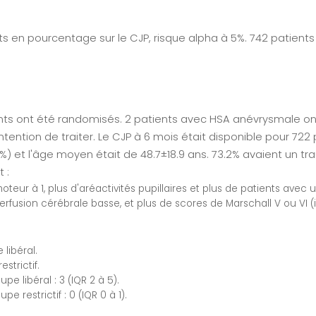
 en pourcentage sur le CJP, risque alpha à 5%. 742 patients c
ients ont été randomisés. 2 patients avec HSA anévrysmale ont é
tention de traiter. Le CJP à 6 mois était disponible pour 722 
) et l'âge moyen était de 48.7±18.9 ans. 73.2% avaient un t
 :
oteur à 1, plus d'aréactivités pupillaires et plus de patients avec
perfusion cérébrale basse, et plus de scores de Marschall V ou VI
 libéral.
strictif.
 libéral : 3 (IQR 2 à 5).
 restrictif : 0 (IQR 0 à 1).