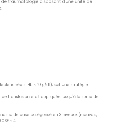
 de traumatologie disposant d'une unité de
.
déclenchée si Hb ≤ 10 g/dL), soit une stratégie
e de transfusion était appliquée jusqu'à la sortie de
onostic de base catégorisé en 3 niveaux (mauvais,
GOSE ≤ 4.