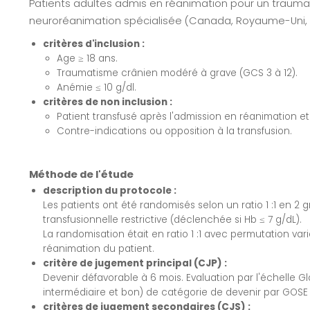
Patients adultes admis en réanimation pour un trauma
neuroréanimation spécialisée (Canada, Royaume-Uni, Fran
critères d'inclusion :
Age ≥ 18 ans.
Traumatisme crânien modéré à grave (GCS 3 à 12).
Anémie ≤ 10 g/dl.
critères de non inclusion :
Patient transfusé après l'admission en réanimation e
Contre-indications ou opposition à la transfusion.
Méthode de l'étude
description du protocole :
Les patients ont été randomisés selon un ratio 1 :1 en 2 g
transfusionnelle restrictive (déclenchée si Hb ≤ 7 g/dL).
La randomisation était en ratio 1 :1 avec permutation varia
réanimation du patient.
critère de jugement principal (CJP) :
Devenir défavorable à 6 mois. Evaluation par l'échelle
intermédiaire et bon) de catégorie de devenir par GOSE 
critères de jugement secondaires (CJS) :