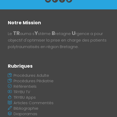
Notre Mission
TR
Y
B
U
Le
auma s
stème
retagne
rgence a pour
objectif d'optimiser la prise en charge des patients
polytraumatisés en région Bretagne.
Rubriques
Procédures Adulte
Procédures Pédiatrie
Référentiels
TRYBU TV
TRYBU Apps
Articles Commentés
Bibliographie
Diaporamas